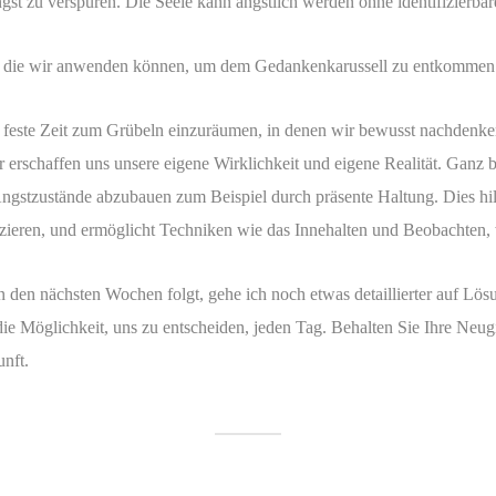
st zu verspüren. Die Seele kann ängstlich werden ohne identifizierba
ien die wir anwenden können, um dem Gedankenkarussell zu entkommen
en feste Zeit zum Grübeln einzuräumen, in denen wir bewusst nachdenk
erschaffen uns unsere eigene Wirklichkeit und eigene Realität. Ganz
ngstzustände abzubauen zum Beispiel durch präsente Haltung. Dies hilf
uzieren, und ermöglicht Techniken wie das Innehalten und Beobachten,
n den nächsten Wochen folgt, gehe ich noch etwas detaillierter auf Lö
die Möglichkeit, uns zu entscheiden, jeden Tag. Behalten Sie Ihre Neu
nft.