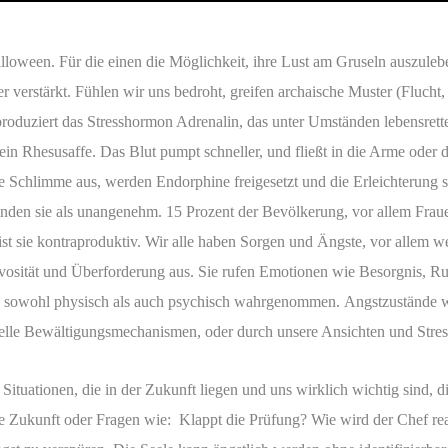
oween. Für die einen die Möglichkeit, ihre Lust am Gruseln auszuleben
r verstärkt. Fühlen wir uns bedroht, greifen archaische Muster (Flucht
produziert das Stresshormon Adrenalin, das unter Umständen lebensrett
ein Rhesusaffe. Das Blut pumpt schneller, und fließt in die Arme oder
ete Schlimme aus, werden Endorphine freigesetzt und die Erleichterung s
inden sie als unangenehm. 15 Prozent der Bevölkerung, vor allem Frauen
st sie kontraproduktiv. Wir alle haben Sorgen und Ängste, vor allem w
vosität und Überforderung aus. Sie rufen Emotionen wie Besorgnis, Ru
ie sowohl physisch als auch psychisch wahrgenommen. Angstzustände w
uelle Bewältigungsmechanismen, oder durch unsere Ansichten und Stres
ituationen, die in der Zukunft liegen und uns wirklich wichtig sind, d
here Zukunft oder Fragen wie: Klappt die Prüfung? Wie wird der Chef 