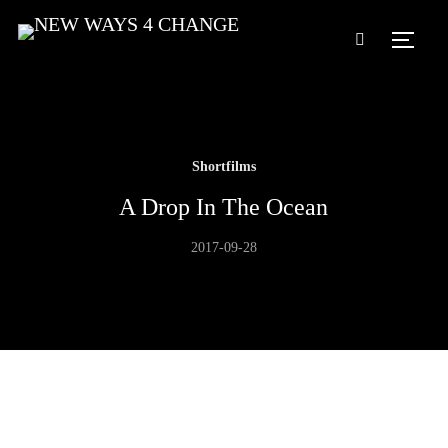
TOGG
Shortfilms
A Drop In The Ocean
2017-09-28